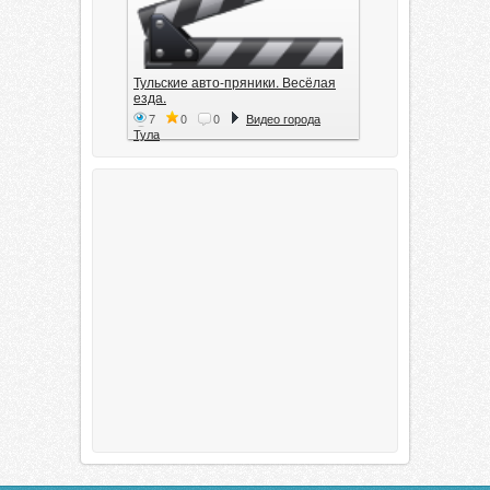
Тульские авто-пряники. Весёлая
езда.
7
0
0
Видео города
Тула
Тула. 1941. Документальный
фильм
6
0
0
Видео города
Тула