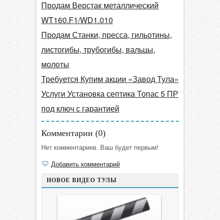
Продам Верстак металлический
WT160.F1/WD1.010
Продам Станки, пресса, гильотины,
листогибы, трубогибы, вальцы,
молоты
Требуется Купим акции «Завод Тула»
Услуги Установка септика Топас 5 ПР
под ключ с гарантией
Комментарии (
0
)
Нет комментариев. Ваш будет первым!
Добавить комментарий
НОВОЕ ВИДЕО ТУЛЫ