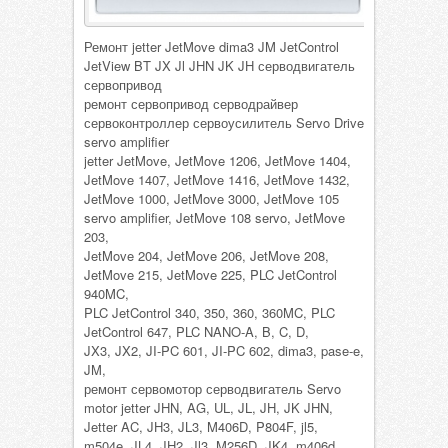
Ремонт jetter JetMove dima3 JM JetControl
JetView BT JX Jl JHN JK JH серводвигатель
сервопривод
ремонт сервопривод серводрайвер
сервоконтроллер сервоусилитель Servo Drive
servo amplifier
jetter JetMove, JetMove 1206, JetMove 1404,
JetMove 1407, JetMove 1416, JetMove 1432,
JetMove 1000, JetMove 3000, JetMove 105
servo amplifier, JetMove 108 servo, JetMove
203,
JetMove 204, JetMove 206, JetMove 208,
JetMove 215, JetMove 225, PLC JetControl
940MC,
PLC JetControl 340, 350, 360, 360MC, PLC
JetControl 647, PLC NANO-A, B, C, D,
JX3, JX2, JI-PC 601, JI-PC 602, dima3, pase-e,
JM,
ремонт сервомотор серводвигатель Servo
motor jetter JHN, AG, UL, JL, JH, JK JHN,
Jetter AC, JH3, JL3, M406D, P804F, jl5,
m504e, JL4, JH2, Jl3, M256D, JK4, m406d