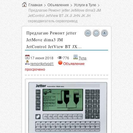
Главная
>
Объявления
>
Услуги в Туле
>
Предлагаю Ремонт jetter JetMove dima3 JM
JetControl JetView BT JX Jl JHN JK JH
серводвигатель сервопривод
Предлагаю Ремонт jetter
JetMove dima3 JM
JetControl JetView BT JX...
17 июня 2018
776
Тула
remontprivod1
Объявление
просрочено