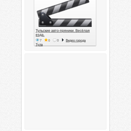
Тульские авто-пряники. Весёлая
езда.
7
0
0
Видео города
Тула
Тула. 1941. Документальный
фильм
6
0
0
Видео города
Тула