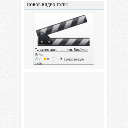
НОВОЕ ВИДЕО ТУЛЫ
Тульские авто-пряники. Весёлая
езда.
7
0
0
Видео города
Тула
Тула. 1941. Документальный
фильм
6
0
0
Видео города
Тула