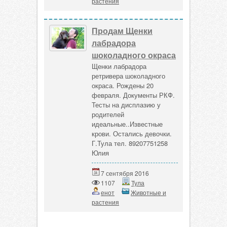
растения
Продам Щенки
лабрадора
шоколадного окраса
Щенки лабрадора
ретривера шоколадного
окраса. Рождены 20
февраля. Документы РКФ.
Тесты на дисплазию у
родителей
идеальные..Известные
крови. Остались девочки.
Г.Тула тел. 89207751258
Юлия
7 сентября 2016
1107
Тула
енот
Животные и
растения