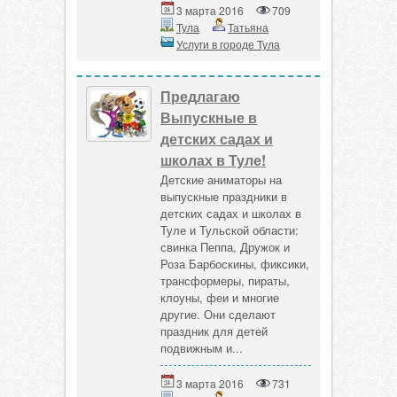
3 марта 2016
709
Тула
Татьяна
Услуги в городе Тула
Предлагаю
Выпускные в
детских садах и
школах в Туле!
Детские аниматоры на
выпускные праздники в
детских садах и школах в
Туле и Тульской области:
свинка Пеппа, Дружок и
Роза Барбоскины, фиксики,
трансформеры, пираты,
клоуны, феи и многие
другие. Они сделают
праздник для детей
подвижным и...
3 марта 2016
731