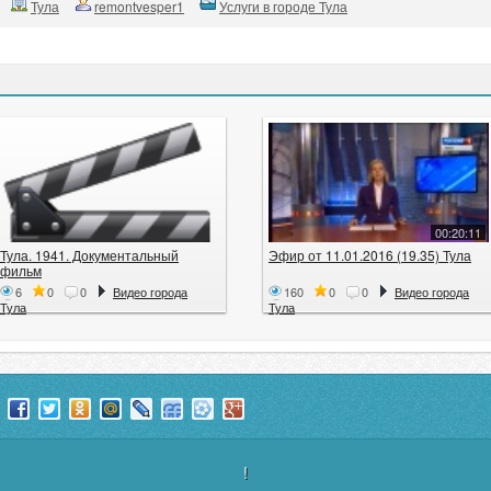
Тула
remontvesper1
Услуги в городе Тула
00:20:11
Тула. 1941. Документальный
Эфир от 11.01.2016 (19.35) Тула
фильм
6
0
0
Видео города
160
0
0
Видео города
Тула
Тула
!