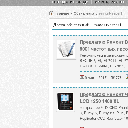
ПОГОДА В ГОРОДЕ
КУРСЫ ВАЛЮТ
Главная
>
Объявления
>
remontvesper1
Доска объявлений - remontvesper1
Предлагаю Ремонт ВЕ
8001 частотных пре
Ремонтируем и запускаем 
ВЕСПЕР, EI, EI-7011, EI-P70
EI-8001, EI-MINI, EI -7011, 
6 марта 2017
778
Предлагаю Ремонт ЧП
LCD 1250 1400 XL
контроллер ЧПУ CNC Phanto
3, Burny 5, Burny 2.5 Plus,
Replicator CCD Replicator 1