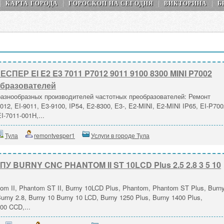
КАРТА ГОРОДА
ГОРОСКОП НA СEГОДНЯ
ВИКТОРИНА
Б
СПЕР EI E2 E3 7011 P7012 9011 9100 8300 MINI P7002
образователей
разнообразных производителей частотных преобразователей: Ремонт
12, EI-9011, E3-9100, IP54, E2-8300, Е3-, E2-MINI, E2-MINI IP65, EI-P700
EI-7011-001H,...
Тула
remontvesper1
Услуги в городе Тула
У BURNY CNC PHANTOM II ST 10LCD Plus 2.5 2.8 3 5 10
m II, Phantom ST II, Burny 10LCD Plus, Phantom, Phantom ST Plus, Burn
 Burny 2.8, Burny 10 Burny 10 LCD, Burny 1250 Plus, Burny 1400 Plus,
000 CCD,...