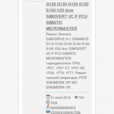
G120 G130 G150 S120
S150 V20 dcm
SIMOVERT VC P PCU
SIMATIC
MICROMASTER
Ремонт Siemens
SIMODRIVE 611 SINAMICS
G110 G120 G130 G150 S120
S150 V20 dcm SIMOVERT
VC P PCU SIMATIC
MICROMASTER
серводвигатели 1FK6,
1FK7, 1FK7 CT, 1FK7 HD,
1FS6, 1FT6, 1FT7, Ремонт
панелей операторов УЧПУ
SINUMERIK OP 08T,
SINUMERIK OP...
31 июля 2018
760
Тула
remontsiemens14
Услуги в городе Тула