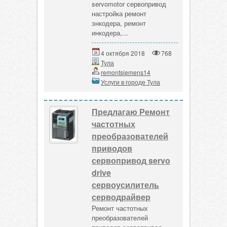
servomotor сервопривод
настройка ремонт
энкодера, ремонт
инкодера,...
4 октября 2018
768
Тула
remontsiemens14
Услуги в городе Тула
Предлагаю Ремонт
частотных
преобразователей
приводов
сервопривод servo
drive
сервоусилитель
серводрайвер
Ремонт частотных
преобразователей