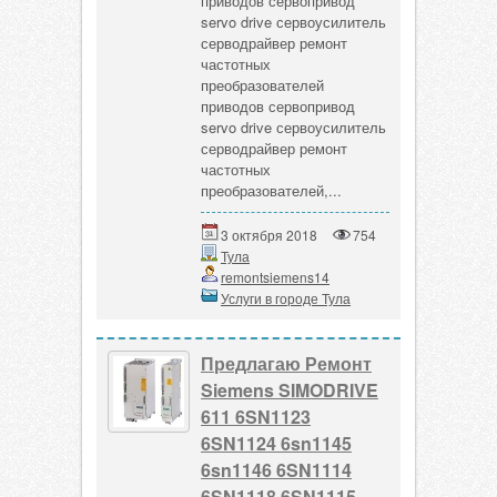
приводов сервопривод
servo drive сервоусилитель
серводрайвер ремонт
частотных
преобразователей
приводов сервопривод
servo drive сервоусилитель
серводрайвер ремонт
частотных
преобразователей,...
3 октября 2018
754
Тула
remontsiemens14
Услуги в городе Тула
Предлагаю Ремонт
Siemens SIMODRIVE
611 6SN1123
6SN1124 6sn1145
6sn1146 6SN1114
6SN1118 6SN1115