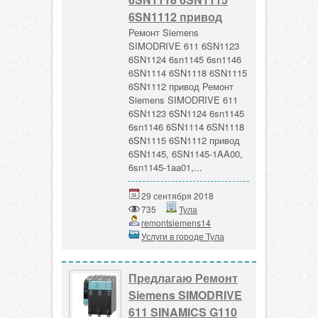
6SN1112 привод
Ремонт Siemens
SIMODRIVE 611 6SN1123
6SN1124 6sn1145 6sn1146
6SN1114 6SN1118 6SN1115
6SN1112 привод Ремонт
Siemens SIMODRIVE 611
6SN1123 6SN1124 6sn1145
6sn1146 6SN1114 6SN1118
6SN1115 6SN1112 привод
6SN1145, 6SN1145-1AA00,
6sn1145-1aa01,...
29 сентября 2018
735
Тула
remontsiemens14
Услуги в городе Тула
Предлагаю Ремонт
Siemens SIMODRIVE
611 SINAMICS G110