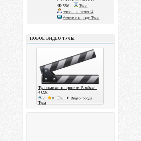
556
Тула
remontsiemens14
Услуги в городе Тула
НОВОЕ ВИДЕО ТУЛЫ
Тульские авто-пряники. Весёлая
езда.
7
0
0
Видео города
Тула