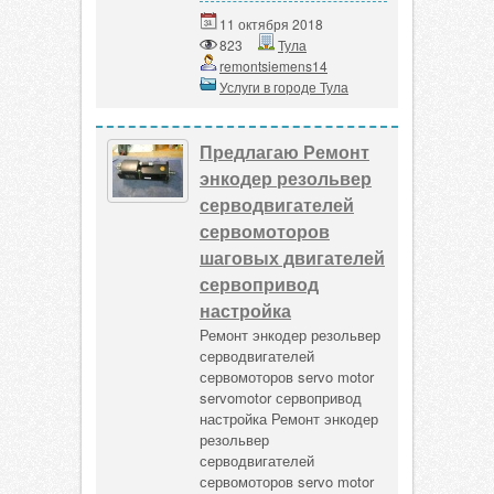
11 октября 2018
823
Тула
remontsiemens14
Услуги в городе Тула
Предлагаю Ремонт
энкодер резольвер
серводвигателей
сервомоторов
шаговых двигателей
сервопривод
настройка
Ремонт энкодер резольвер
серводвигателей
сервомоторов servo motor
servomotor сервопривод
настройка Ремонт энкодер
резольвер
серводвигателей
сервомоторов servo motor