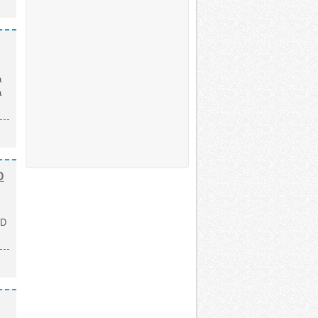
а
а
D
DD