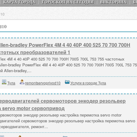
КАРТА ГОРОДА
ГОРОСКОП НA СEГОДНЯ
ВИКТОРИНА
Б
d10
d10
en-bradley PowerFlex 4M 4 40 40P 400 525 70 700 700Н
астотных преобразователей 1
Flex 4M 4 40 40P 400 525 70 700 700Н 700S 700L 753 755 частотных
len-bradley PowerFlex 4M 4 40 40P 400 525 70 700 700Н 700S 700L 753 7
Allen-bradley,...
Тула
remontservoprivod10
Услуги в городе Тула
ерводвигателей сервомоторов энкодер резольвер
 servo motor сервопривод
рвомоторов энкодер резольвер настройка перемотка servo motor
вигателей сервомоторов энкодер резольвер настройка перемотка servo
серводвигателя, ремонт...