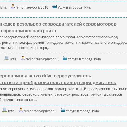
Тула
remontservoprivod10
Услуги в городе Тула
нкодер резольвер серводвигателей сервомоторов
 сервопривод настройка
серводвигателей сервомоторов servo motor servomotor сервопривод
, ремонт инкодера, ремонт енкодера, ремонт инкрементального энкодера
датчика положения ротора,...
0
Тула
remontservoprivod10
Услуги в городе Тула
ервопривод servo drive сервоуселитель
стотный преобразователь привод серводвигатель
drive сервоуселитель сервоконтроллер частотный преобразователь прив
воприводов, сервоусилителей, сервоконтроллеров, ремонт драйверов
й ремонт частотных...
Тула
remontservoprivod10
Услуги в городе Тула