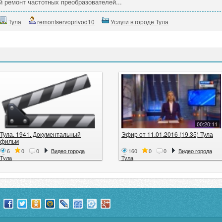
й ремонт частотных преобразователей...
Тула
remontservoprivod10
Услуги в городе Тула
00:20:11
Тула. 1941. Документальный
Эфир от 11.01.2016 (19.35) Тула
фильм
6
0
0
Видео города
160
0
0
Видео города
Тула
Тула