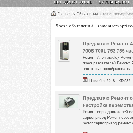
ПОГОДА В ГОРОДЕ
КУРСЫ ВАЛЮТ
Главная
>
Объявления
>
remontservoprivo
Доска объявлений - remontservoprivo
Предлагаю Ремонт All
700S 700L 753 755 ч
Ремонт Allen-bradley Power
преобразователей Ремонт Al
частотных преобразователей 
14 ноября 2018
532
Предлагаю Ремонт с
настройка перемотка
Ремонт серводвигателей се
сервопривод Ремонт сервод
motor сервопривод ремонт 