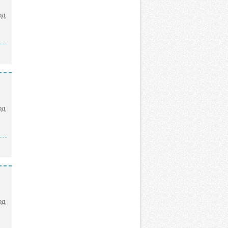
од
од
од