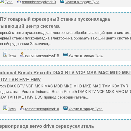
Тула
remontservoprivod10
Услуги в городе Тула
ПУ токарный фрезерный станки пусконаладка
тывающий центр система
ерный станки пусконаладка электроника обрабатывающий центр систем
ерный станки пусконаладка электроника обрабатывающий центр систем
а оборудовании Заказчика,...
Тула
remontservoprivod10
Услуги в городе Тула
ndramat Bosch Rexroth DIAX BTV VCP MSK MAC MDD MK
KDV TVR HVE HMV
Rexroth DIAX BTV VCP MSK MAC MDD MKD MHD MKE MAD TVM KDV TVR
одвигатель Ремонт Indramat Bosch Rexroth DIAX BTV VCP MSK MAC M
V TVR HVE HMV DDS привод серводвигатель...
Тула
remontservoprivod10
Услуги в городе Тула
ервопривод servo drive сервоуселитель