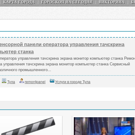
КАРТА ГОРОДА
ГОРОСКОП НA СEГОДНЯ
ВИКТОРИНА
Б
енсорной панели оператора управления тачскрина
пьютер станка
ператора управления тачскрина экрана монитор компьютер станка Ремо
а управления тачскрина экрана монитор компьютер станка Сервисный
азличного промышленного...
Тула
remontpanel
Услуги в городе Тула