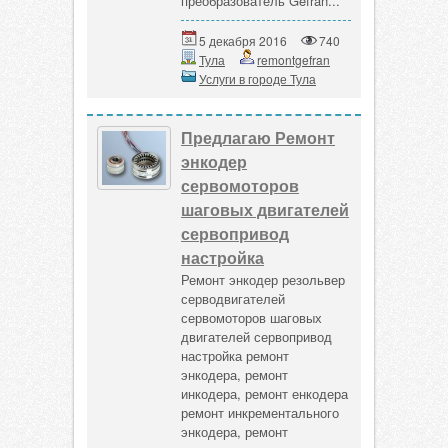
преобразователь Gefran...
5 декабря 2016
740
Тула
remontgefran
Услуги в городе Тула
Предлагаю Ремонт
энкодер
сервомоторов
шаговых двигателей
сервопривод
настройка
Ремонт энкодер резольвер
серводвигателей
сервомоторов шаговых
двигателей сервопривод
настройка ремонт
энкодера, ремонт
инкодера, ремонт енкодера
ремонт инкрементального
энкодера, ремонт