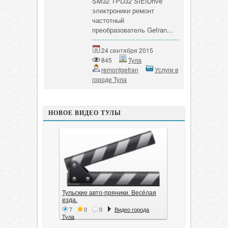
SM32 TPD32 SIEIDrive
электроники ремонт
частотный
преобразователь Gefran...
24 сентября 2015
845
Тула
remontgefran
Услуги в
городе Тула
НОВОЕ ВИДЕО ТУЛЫ
Тульские авто-пряники. Весёлая
езда.
7
0
0
Видео города
Тула