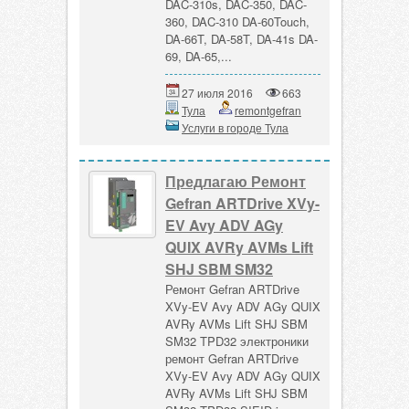
DAC-310s, DAC-350, DAC-
360, DAC-310 DA-60Touch,
DA-66T, DA-58T, DA-41s DA-
69, DA-65,...
27 июля 2016
663
Тула
remontgefran
Услуги в городе Тула
Предлагаю Ремонт
Gefran ARTDrive XVy-
EV Avy ADV AGy
QUIX AVRy AVMs Lift
SHJ SBM SM32
Ремонт Gefran ARTDrive
XVy-EV Avy ADV AGy QUIX
AVRy AVMs Lift SHJ SBM
SM32 TPD32 электроники
ремонт Gefran ARTDrive
XVy-EV Avy ADV AGy QUIX
AVRy AVMs Lift SHJ SBM