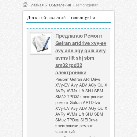
Главная
>
Объявления
>
remontgefran
Доска объявлений - remontgefran
Предлагаю Ремонт
Gefran artdrive xvy-ev
avy adv agy quix avry
avms lift shj sbm
sm32 tpd32
электроники
Ремонт Gefran ARTDrive
XVy-EV Avy ADV AGy QUIX
AVRy AVMs Lift SHJ SBM
SM32 TPD32 электроники
ремонт Gefran ARTDrive
XVy-EV Avy ADV AGy QUIX
AVRy AVMs Lift SHJ SBM
SM32 TPD32 SIEIDrive
электроники ремонт
частотный