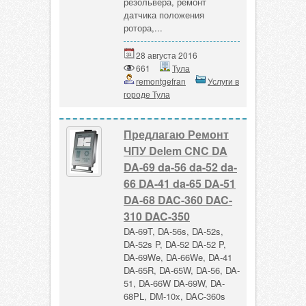
резольвера, ремонт
датчика положения
ротора,...
28 августа 2016
661
Тула
remontgefran
Услуги в
городе Тула
Предлагаю Ремонт
ЧПУ Delem CNC DA
DA-69 da-56 da-52 da-
66 DA-41 da-65 DA-51
DA-68 DAC-360 DAC-
310 DAC-350
DA-69T, DA-56s, DA-52s,
DA-52s P, DA-52 DA-52 P,
DA-69We, DA-66We, DA-41
DA-65R, DA-65W, DA-56, DA-
51, DA-66W DA-69W, DA-
68PL, DM-10x, DAC-360s