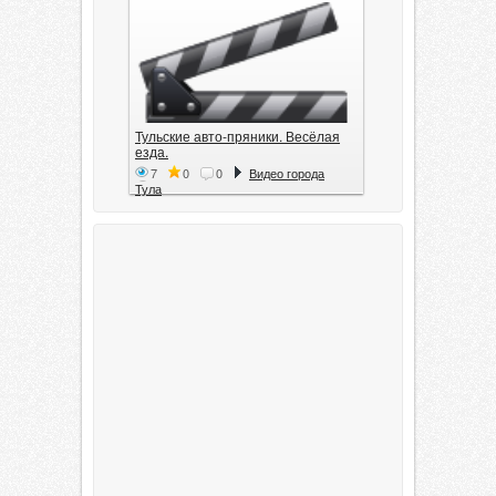
Тульские авто-пряники. Весёлая
езда.
7
0
0
Видео города
Тула
Тула. 1941. Документальный
фильм
6
0
0
Видео города
Тула