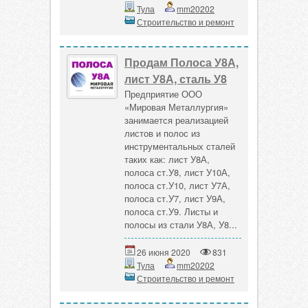
Тула
mm20202
Строительство и ремонт
Продам Полоса У8А,
лист У8А, сталь У8
Предприятие ООО
«Мировая Металлургия»
занимается реализацией
листов и полос из
инструментальных сталей
таких как: лист У8А,
полоса ст.У8, лист У10А,
полоса ст.У10, лист У7А,
полоса ст.У7, лист У9А,
полоса ст.У9. Листы и
полосы из стали У8А, У8...
26 июня 2020
831
Тула
mm20202
Строительство и ремонт