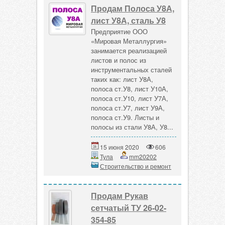
Продам Полоса У8А,
лист У8А, сталь У8
Предприятие ООО
«Мировая Металлургия»
занимается реализацией
листов и полос из
инструментальных сталей
таких как: лист У8А,
полоса ст.У8, лист У10А,
полоса ст.У10, лист У7А,
полоса ст.У7, лист У9А,
полоса ст.У9. Листы и
полосы из стали У8А, У8...
15 июня 2020
606
Тула
mm20202
Строительство и ремонт
Продам Рукав
сетчатый ТУ 26-02-
354-85