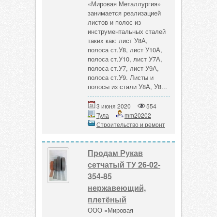
«Мировая Металлургия»
занимается реализацией
листов и полос из
инструментальных сталей
таких как: лист У8А,
полоса ст.У8, лист У10А,
полоса ст.У10, лист У7А,
полоса ст.У7, лист У9А,
полоса ст.У9. Листы и
полосы из стали У8А, У8...
3 июня 2020
554
Тула
mm20202
Строительство и ремонт
Продам Рукав
сетчатый ТУ 26-02-
354-85
нержавеющий,
плетёный
ООО «Мировая