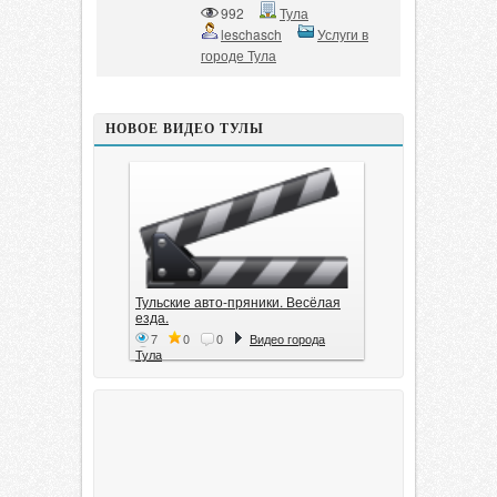
992
Тула
leschasch
Услуги в
городе Тула
НОВОЕ ВИДЕО ТУЛЫ
Тульские авто-пряники. Весёлая
езда.
7
0
0
Видео города
Тула