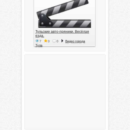
Тульские авто-пряники. Весёлая
езда.
7
0
0
Видео города
Тула
Тула. 1941. Документальный
фильм
6
0
0
Видео города
Тула