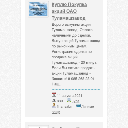
Куплю Покупка
акций ОАО
Туламашзавод
Дорого выкупим акции
Туламашзавод. Оплата
наличными до сделки.
Выкуп акций Туламашзавод
по рыночным ценам.
Регистрация сделки по
продаже акций
Туламашзавод - 20 минут.
Если Вы хотите продать
акции Туламашзавод -
Звоните! 8-985-268-23-01
Наш...
11 августа 2021
839
Тула
finansabn
Личные
вещи