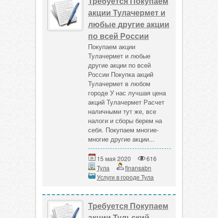
Требуется Покупаем
акции Тулачермет и
любые другие акции
по всей России
Покупаем акции
Тулачермет и любые
другие акции по всей
России Покупка акций
Тулачермет в любом
городе У нас лучшая цена
акций Тулачермет Расчет
наличными тут же, все
налоги и сборы берем на
себя. Покупаем многие-
многие другие акции...
15 мая 2020
616
Тула
finansabn
Услуги в городе Тула
Требуется Покупаем
акции Тульский