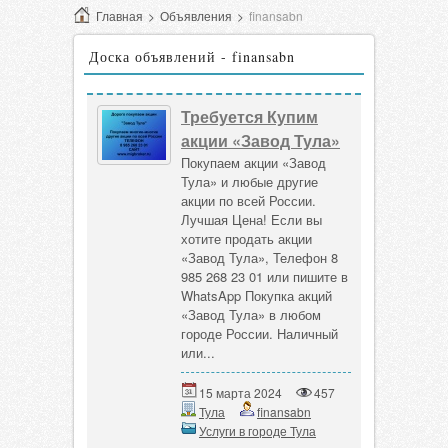
Главная
>
Объявления
>
finansabn
Доска объявлений - finansabn
Требуется Купим
акции «Завод Тула»
Покупаем акции «Завод
Тула» и любые другие
акции по всей России.
Лучшая Цена! Если вы
хотите продать акции
«Завод Тула», Телефон 8
985 268 23 01 или пишите в
WhatsApp Покупка акций
«Завод Тула» в любом
городе России. Наличный
или...
15 марта 2024
457
Тула
finansabn
Услуги в городе Тула