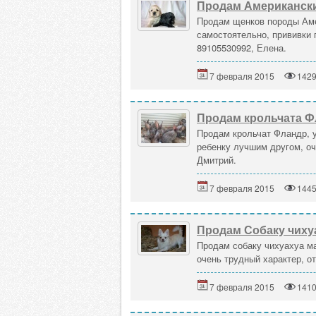
Продам Американски
Продам щенков породы Амер
самостоятельно, прививки 
89105530992, Елена.
7 февраля 2015
142
Продам крольчата 
Продам крольчат Фландр, у
ребенку лучшим другом, о
Дмитрий.
7 февраля 2015
144
Продам Собаку чиху
Продам собаку чихуахуа ма
очень трудный характер, о
7 февраля 2015
141