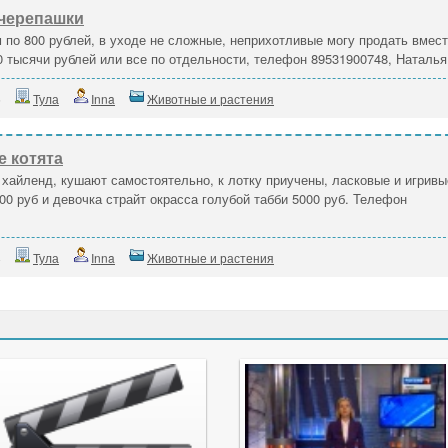
черепашки
 по 800 рублей, в уходе не сложные, неприхотливые могу продать вмес
0 тысячи рублей или все по отдельности, телефон 89531900748, Наталья
5
Тула
Inna
Животные и растения
 котята
хайленд, кушают самостоятельно, к лотку приучены, ласковые и игривы
00 руб и девочка страйт окрасса голубой табби 5000 руб. Телефон
8
Тула
Inna
Животные и растения