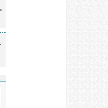
те
.
е,