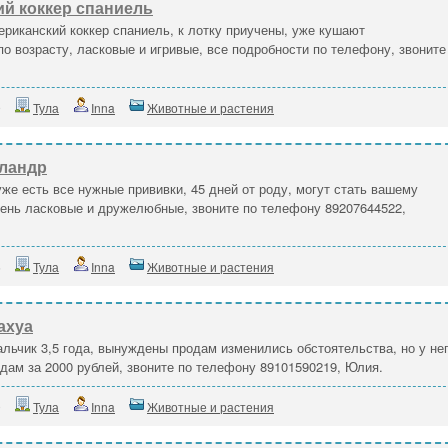
й коккер спаниель
иканский коккер спаниель, к лотку приучены, уже кушают
по возрасту, ласковые и игривые, все подробности по телефону, звоните
9
Тула
Inna
Животные и растения
Фландр
же есть все нужные прививки, 45 дней от роду, могут стать вашему
чень ласковые и дружелюбные, звоните по телефону 89207644522,
5
Тула
Inna
Животные и растения
ахуа
льчик 3,5 года, вынуждены продам изменились обстоятельства, но у не
тдам за 2000 рублей, звоните по телефону 89101590219, Юлия.
0
Тула
Inna
Животные и растения