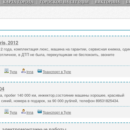
КАРТА ГОРОДА
ГОРОСКОП НA СEГОДНЯ
ВИКТОРИНА
Б
is, 2012
12 года, комплектация люкс, машина на гарантии, сервисная книжка, оди
отличное, в ДТП не была, перекупщикам не беспокоить, звоните
7
Тула
Inna
Транспорт в Туле
04
а, пробег 140 000 км, инжектор,состояние машины хорошее, красивый
 синий, номера в подарок, за 90 000 рублей, телефон 89531825434.
5
Тула
Inna
Транспорт в Туле
, электромонтажные работы